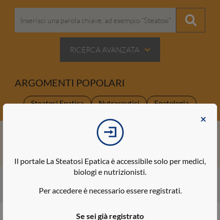
RICERCA AVANZATA
ARGOMENTI POPOLARI
Steatosi Epatica
Nutraceutici
Epatologia
Silibina
Prevenzione
Osservatorio della Steatosi Epatica
Il portale La Steatosi Epatica è accessibile solo per medici,
biologi e nutrizionisti.
SCOPRI DI PIÙ
Per accedere è necessario essere registrati.
Se sei già registrato