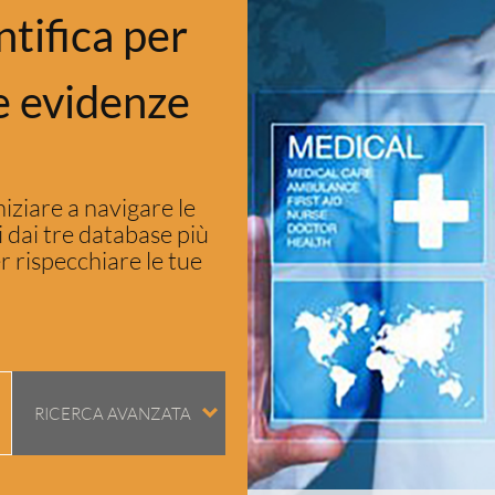
tifica per
e evidenze
niziare a navigare le
 dai tre database più
 rispecchiare le tue
RICERCA AVANZATA