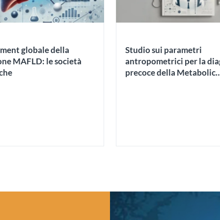
ment globale della
Studio sui parametri
ione MAFLD: le società
antropometrici per la di
iche
precoce della Metabolic
Associated Fatty Liver D
(MAFLD)