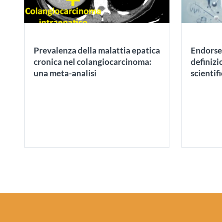
Prevalenza della malattia epatica
Endorse
cronica nel colangiocarcinoma:
definiz
una meta-analisi
scientif